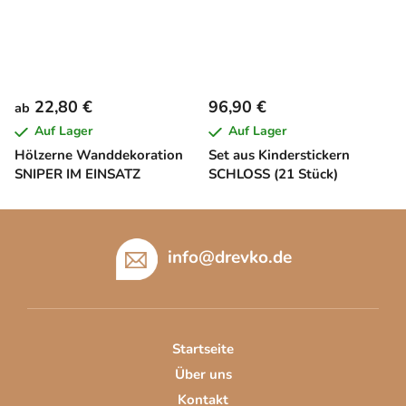
22,80 €
96,90 €
ab
Auf Lager
Auf Lager
Hölzerne Wanddekoration
Set aus Kinderstickern
SNIPER IM EINSATZ
SCHLOSS (21 Stück)
F
u
info
@
drevko.de
ß
z
e
i
Startseite
l
Über uns
e
Kontakt