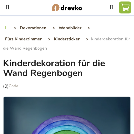
Zum
Suchen
Inhalt
WA
springen
Dekorationen
Wandbilder
Startseite
Fürs Kinderzimmer
Kindersticker
Kinderdekoration für
die Wand Regenbogen
Kinderdekoration für die
Wand Regenbogen
Die
(0)
durchschnittliche
Produktbewertung
ist
0,0
von
5
Sternen.