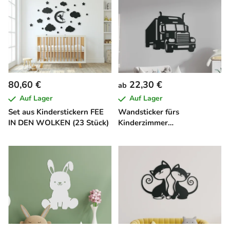
80,60 €
22,30 €
ab
Auf Lager
Auf Lager
Set aus Kinderstickern FEE
Wandsticker fürs
IN DEN WOLKEN (23 Stück)
Kinderzimmer
AMERIKANISCHER TRUCK