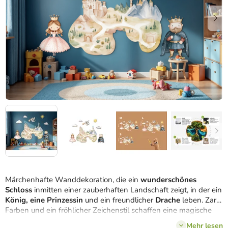
Märchenhafte Wanddekoration, die ein
wunderschönes
Schloss
inmitten einer zauberhaften Landschaft zeigt, in der ein
König, eine Prinzessin
und ein freundlicher
Drache
leben. Zarte
Farben und ein fröhlicher Zeichenstil schaffen eine magische
Atmosphäre, die Kinder in eine Welt voller
Fantasie
und
Mehr lesen