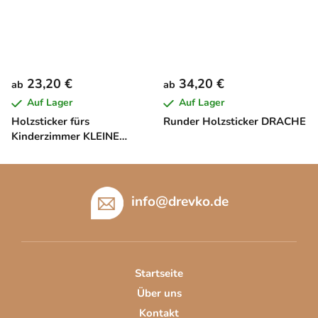
23,20 €
34,20 €
ab
ab
Auf Lager
Auf Lager
Holzsticker fürs
Runder Holzsticker DRACHE
Kinderzimmer KLEINE
WOLKEN
F
u
info
@
drevko.de
ß
z
e
i
Startseite
l
Über uns
e
Kontakt