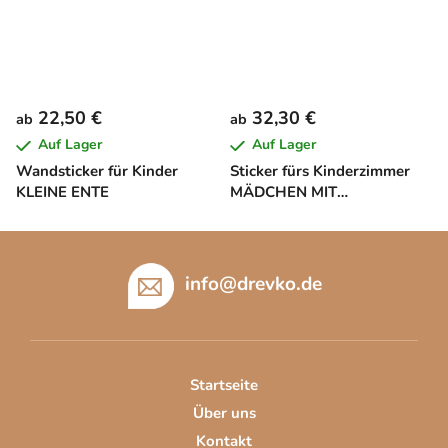
22,50 €
32,30 €
ab
ab
Auf Lager
Auf Lager
Wandsticker für Kinder
Sticker fürs Kinderzimmer
KLEINE ENTE
MÄDCHEN MIT
SCHMETTERLINGEN
F
u
info
@
drevko.de
ß
z
e
i
Startseite
l
Über uns
e
Kontakt