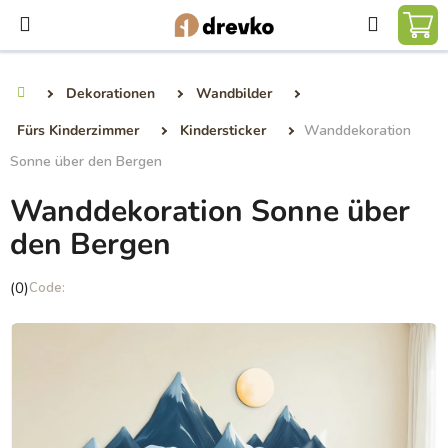
Zum
Suchen
Inhalt
WA
springen
Dekorationen
Wandbilder
Startseite
Fürs Kinderzimmer
Kindersticker
Wanddekoration
Sonne über den Bergen
Wanddekoration Sonne über
den Bergen
Die
(0)
durchschnittliche
Produktbewertung
ist
0,0
von
5
Sternen.