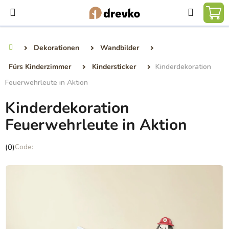
Zum
Suchen
Inhalt
WA
springen
Dekorationen
Wandbilder
Startseite
Fürs Kinderzimmer
Kindersticker
Kinderdekoration
Feuerwehrleute in Aktion
Kinderdekoration
Feuerwehrleute in Aktion
Die
(0)
durchschnittliche
Produktbewertung
ist
0,0
von
5
Sternen.