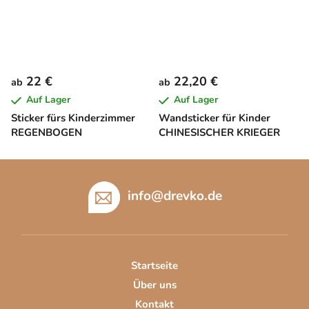
22 €
22,20 €
ab
ab
Auf Lager
Auf Lager
Sticker fürs Kinderzimmer
Wandsticker für Kinder
REGENBOGEN
CHINESISCHER KRIEGER
F
u
info
@
drevko.de
ß
z
e
i
Startseite
l
Über uns
e
Kontakt