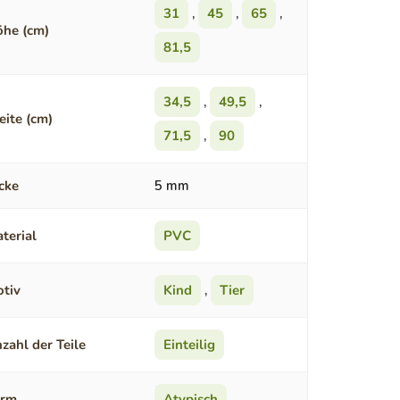
31
,
45
,
65
,
he (cm)
81,5
34,5
,
49,5
,
eite (cm)
71,5
,
90
cke
5 mm
terial
PVC
tiv
Kind
,
Tier
zahl der Teile
Einteilig
orm
Atypisch