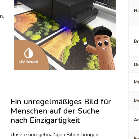
-
Hö
n.
Br
Di
Ma
Ein unregelmäßiges Bild für
Mo
Menschen auf der Suche
nach Einzigartigkeit
An
Unsere unregelmäßigen Bilder bringen
F