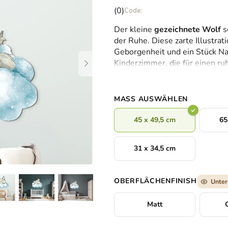
Die
(0)
durchschnittliche
Der kleine
gezeichnete Wolf
s
Produktbewertung
der Ruhe. Diese zarte Illustrati
ist
Geborgenheit und ein Stück Nat
0,0
Kinderzimmer, die für einen r
von
sorgt.
5
Sternen.
MASS AUSWÄHLEN
45 x 49,5 cm
65
31 x 34,5 cm
OBERFLÄCHENFINISH
Unter
Matt