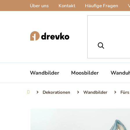
Zum
Über uns
Kontakt
Häufige Fragen
Inhalt
springen
Wandbilder
Moosbilder
Wanduh
Dekorationen
Wandbilder
Fürs
Startseite