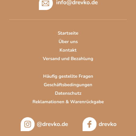
m
info
@
drevko.de
ß
e
z
n
t
e
e
i
d
Startseite
l
e
Über uns
e
r
Kontakt
L
Versand und Bezahlung
i
s
t
Häufig gestellte Fragen
e
Geschäftsbedingungen
Datenschutz
Reklamationen & Warenrückgabe
@drevko.de
drevko