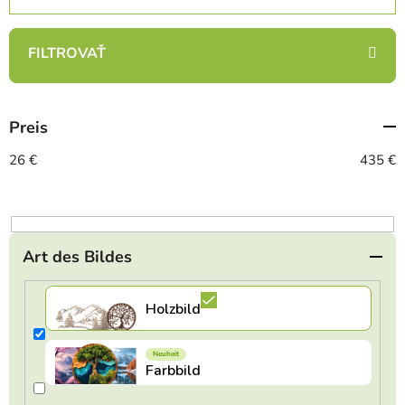
o
d
u
k
t
Preis
s
o
26
€
435
€
r
t
i
e
Art des Bildes
r
u
n
g