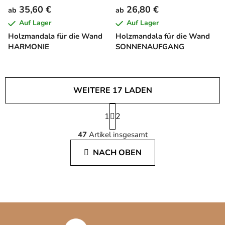
35,60 €
26,80 €
ab
ab
Auf Lager
Auf Lager
Holzmandala für die Wand
Holzmandala für die Wand
HARMONIE
SONNENAUFGANG
WEITERE 17 LADEN
P
1
a
2
S
g
47
Artikel insgesamt
i
t
n
e
NACH OBEN
i
u
e
e
r
r
u
e
n
l
g
F
e
u