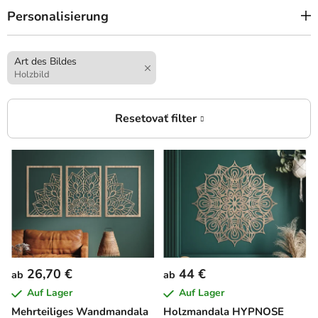
Personalisierung
Art des Bildes
Holzbild
L
i
s
t
e
d
e
26,70 €
44 €
ab
ab
r
Auf Lager
Auf Lager
P
Mehrteiliges Wandmandala
Holzmandala HYPNOSE