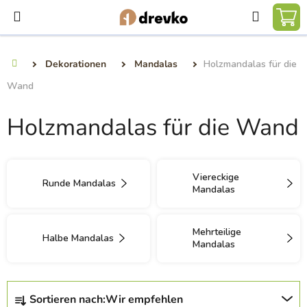
Zum
Suchen
Inhalt
WA
springen
Dekorationen
Mandalas
Holzmandalas für die
Startseite
Wand
Holzmandalas für die Wand
Viereckige
Runde Mandalas
Mandalas
Mehrteilige
Halbe Mandalas
Mandalas
P
Sortieren nach:
Wir empfehlen
r