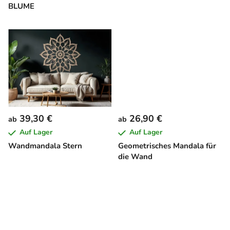
r
BLUME
o
d
u
k
t
e
39,30 €
26,90 €
ab
ab
Auf Lager
Auf Lager
Wandmandala Stern
Geometrisches Mandala für
die Wand