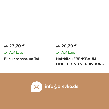
27,70 €
20,70 €
ab
ab
Auf Lager
Auf Lager
Bild Lebensbaum Tal
Holzbild LEBENSBAUM
EINHEIT UND VERBINDUNG
F
u
info
@
drevko.de
ß
z
e
i