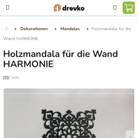
Zum
Suchen
Inhalt
WA
springen
Dekorationen
Mandalas
Holzmandala für die
Startseite
Wand HARMONIE
Holzmandala für die Wand
HARMONIE
Die
(0)
durchschnittliche
Produktbewertung
ist
0,0
von
5
Sternen.