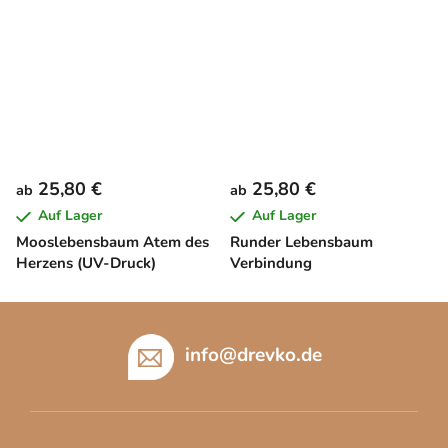
25,80 €
25,80 €
ab
ab
Auf Lager
Auf Lager
Mooslebensbaum Atem des
Runder Lebensbaum
Herzens (UV-Druck)
Verbindung
F
u
info
@
drevko.de
ß
z
e
i