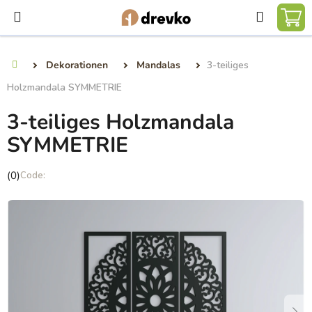
Zum
Suchen
Inhalt
WA
springen
Dekorationen
Mandalas
3-teiliges
Startseite
Holzmandala SYMMETRIE
3-teiliges Holzmandala
SYMMETRIE
Die
(0)
durchschnittliche
Produktbewertung
ist
0,0
von
5
Sternen.