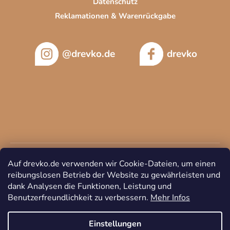
Datenschutz
t
Reklamationen & Warenrückgabe
e
@drevko.de
drevko
Auf drevko.de verwenden wir Cookie-Dateien, um einen
reibungslosen Betrieb der Website zu gewährleisten und
dank Analysen die Funktionen, Leistung und
Benutzerfreundlichkeit zu verbessern.
Mehr Infos
Copyright 2026
DREVKO
. Alle Rechte vorbehalten.
Cookie-
Einstellungen ändern
Einstellungen