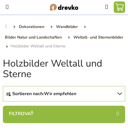
Zum
Suchen
Inhalt
WA
springen
Dekorationen
Wandbilder
Startseite
Bilder Natur und Landschaften
Weltall- und Sternenbilder
Holzbilder Weltall und Sterne
Holzbilder Weltall und
Sterne
P
Sortieren nach:
Wir empfehlen
r
o
d
u
k