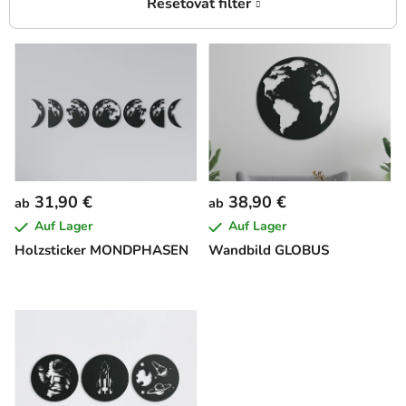
L
i
s
t
e
d
e
31,90 €
38,90 €
ab
ab
r
Auf Lager
Auf Lager
P
Holzsticker MONDPHASEN
Wandbild GLOBUS
r
o
d
u
k
t
e