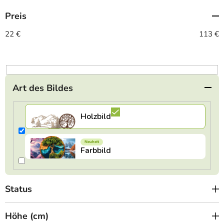
t
Preis
s
o
22
€
113
€
r
t
i
e
Art des Bildes
r
u
n
g
Status
Höhe (cm)