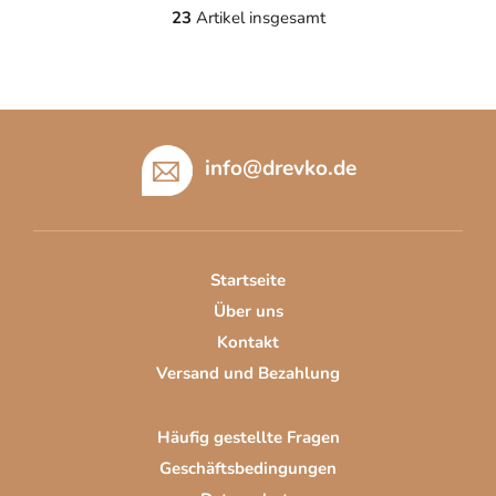
23
Artikel insgesamt
S
t
e
u
F
e
u
r
info
@
drevko.de
e
ß
l
z
e
e
m
i
e
Startseite
l
n
Über uns
t
e
e
Kontakt
d
Versand und Bezahlung
e
r
Häufig gestellte Fragen
L
i
Geschäftsbedingungen
s