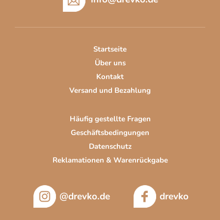
ß
z
e
i
Startseite
l
Über uns
e
Kontakt
Versand und Bezahlung
Häufig gestellte Fragen
Geschäftsbedingungen
Datenschutz
Reklamationen & Warenrückgabe
@drevko.de
drevko