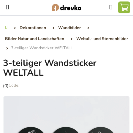
Zum
Suchen
Inhalt
WA
springen
Dekorationen
Wandbilder
Startseite
Bilder Natur und Landschaften
Weltall- und Sternenbilder
3-teiliger Wandsticker WELTALL
3-teiliger Wandsticker
WELTALL
Die
(0)
durchschnittliche
Produktbewertung
ist
0,0
von
5
Sternen.