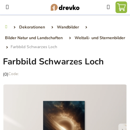
Zum
Suchen
Inhalt
WA
springen
Dekorationen
Wandbilder
Startseite
Bilder Natur und Landschaften
Weltall- und Sternenbilder
Farbbild Schwarzes Loch
Farbbild Schwarzes Loch
Die
(0)
durchschnittliche
Produktbewertung
ist
0,0
von
5
Sternen.