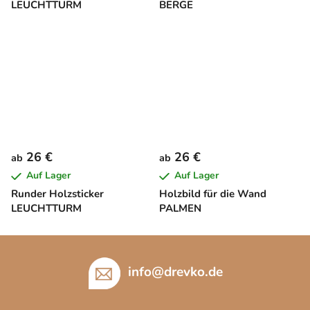
LEUCHTTURM
BERGE
26 €
26 €
ab
ab
Auf Lager
Auf Lager
Runder Holzsticker
Holzbild für die Wand
LEUCHTTURM
PALMEN
F
u
info
@
drevko.de
ß
z