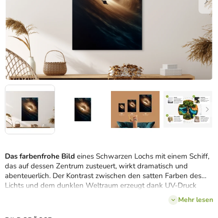
Das farbenfrohe Bild
eines Schwarzen Lochs mit einem Schiff,
das auf dessen Zentrum zusteuert, wirkt dramatisch und
abenteuerlich. Der Kontrast zwischen den satten Farben des
Lichts und dem dunklen Weltraum erzeugt dank UV-Druck
einen starken, modernen visuellen Effekt. Es eignet sich für
Mehr lesen
Arbeitszimmer, Spielzimmer oder moderne Innenräume, wo es
Fans von Science-Fiction, Weltraum und gewagten Motiven