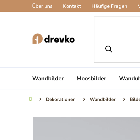
Zum
Über uns
Kontakt
Häufige Fragen
Inhalt
springen
Wandbilder
Moosbilder
Wanduh
Dekorationen
Wandbilder
Bild
Startseite