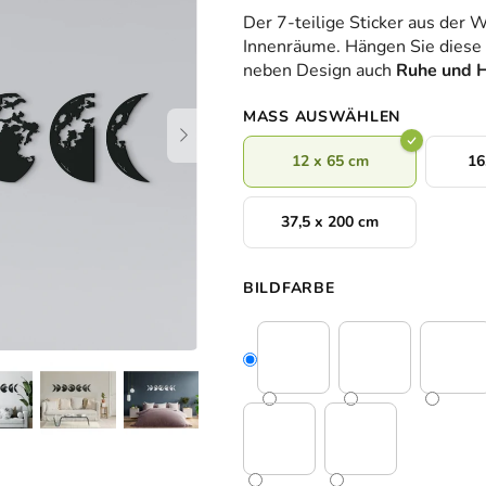
durchschnittliche
Der 7-teilige Sticker aus der W
Produktbewertung
Innenräume. Hängen Sie diese 
ist
neben Design auch
Ruhe und H
0,0
von
MASS AUSWÄHLEN
5
Sternen.
12 x 65 cm
16
37,5 x 200 cm
BILDFARBE