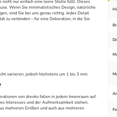
icht nur einfach eine leere Stelle füllt. Dieses
ause. Wenn Sie minimalistisches Design, natürliche
Hö
en, sind Sie bei uns genau richtig. Jedes Detail
t zu verbinden – für eine Dekoration, in die Sie
Br
Di
Ma
ht variieren, jedoch höchstens um 1 bis 3 mm.
Mo
?
An
orationen von drevko fallen in jedem Innenraum auf.
 des Interesses und der Aufmerksamkeit stehen.
aus mehreren Größen und auch aus mehreren
F