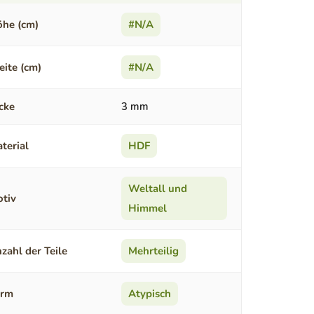
he (cm)
#N/A
eite (cm)
#N/A
cke
3 mm
terial
HDF
Weltall und
tiv
Himmel
zahl der Teile
Mehrteilig
orm
Atypisch