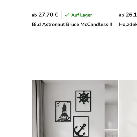
27,70 €
26,1
Auf Lager
ab
ab
Bild Astronaut Bruce McCandless II
Holzde