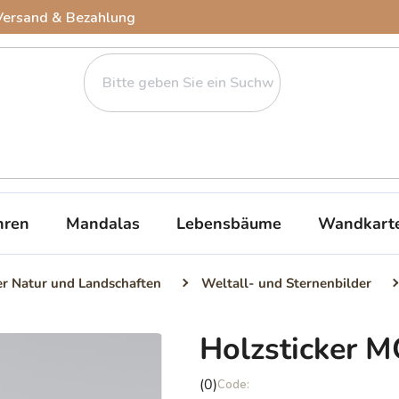
Versand & Bezahlung
ren
Mandalas
Lebensbäume
Wandkart
er Natur und Landschaften
Weltall- und Sternenbilder
Holzsticker
Die
(0)