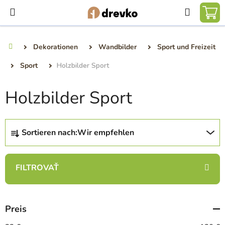
Zum
Suchen
Inhalt
WA
springen
Dekorationen
Wandbilder
Sport und Freizeit
Startseite
Sport
Holzbilder Sport
Holzbilder Sport
P
Sortieren nach:
Wir empfehlen
r
o
d
u
k
t
Preis
s