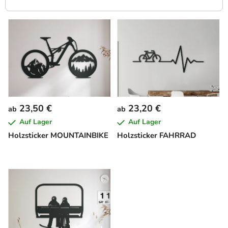
L
i
s
t
e
d
e
23,50 €
23,20 €
ab
ab
r
Auf Lager
Auf Lager
P
Holzsticker MOUNTAINBIKE
Holzsticker FAHRRAD
r
o
d
u
k
t
e