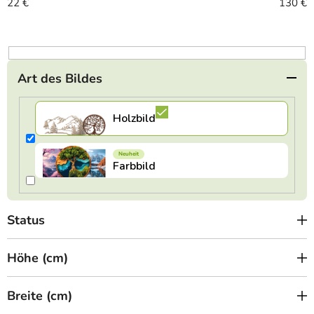
o
22
€
130
€
r
t
i
e
Art des Bildes
r
u
n
g
Status
Höhe (cm)
Breite (cm)