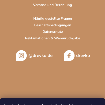
L
Versand und Bezahlung
i
s
t
Häufig gestellte Fragen
e
Geschäftsbedingungen
Datenschutz
Reklamationen & Warenrückgabe
@drevko.de
drevko