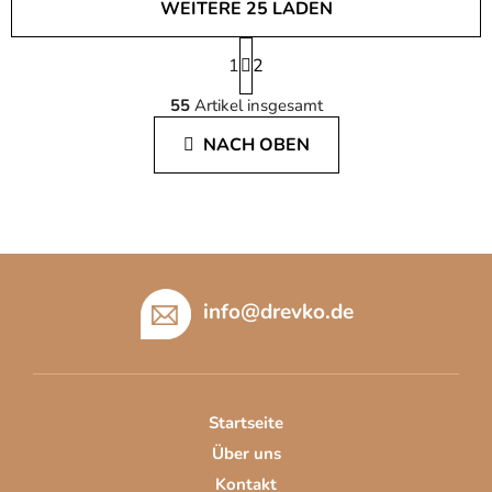
WEITERE 25 LADEN
P
1
a
2
S
g
55
Artikel insgesamt
i
t
n
e
NACH OBEN
i
u
e
e
r
r
u
e
n
l
g
F
e
u
m
info
@
drevko.de
ß
e
z
n
t
e
e
i
d
Startseite
l
e
Über uns
e
r
Kontakt