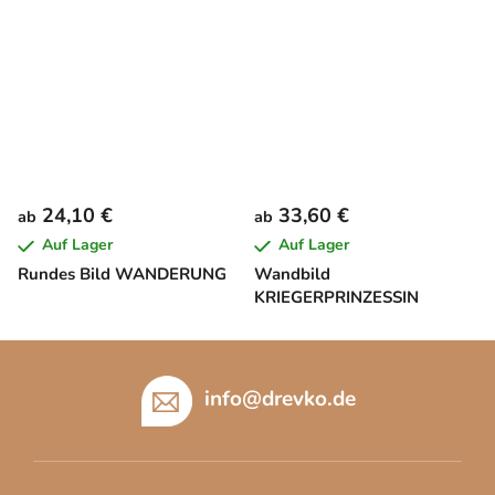
24,10 €
33,60 €
ab
ab
Auf Lager
Auf Lager
Rundes Bild WANDERUNG
Wandbild
KRIEGERPRINZESSIN
F
u
info
@
drevko.de
ß
z
e