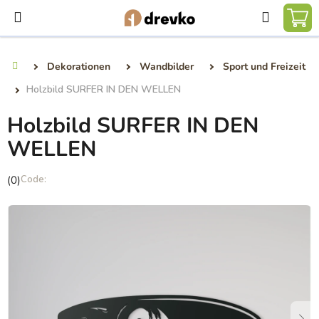
Zum
Suchen
Inhalt
WA
springen
Dekorationen
Wandbilder
Sport und Freizeit
Startseite
Holzbild SURFER IN DEN WELLEN
Holzbild SURFER IN DEN
WELLEN
Die
(0)
durchschnittliche
Produktbewertung
ist
0,0
von
5
Sternen.