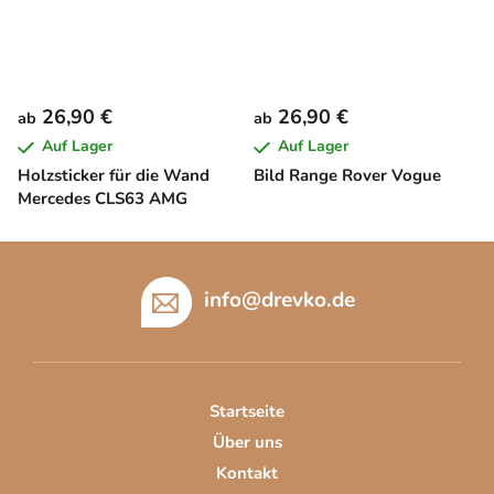
26,90 €
26,90 €
ab
ab
Auf Lager
Auf Lager
Holzsticker für die Wand
Bild Range Rover Vogue
Mercedes CLS63 AMG
F
u
info
@
drevko.de
ß
z
e
i
Startseite
l
Über uns
e
Kontakt