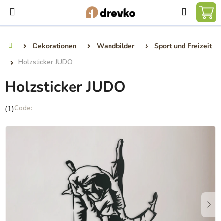
Zum
Suchen
Inhalt
WA
springen
Dekorationen
Wandbilder
Sport und Freizeit
Startseite
Holzsticker JUDO
Holzsticker JUDO
Die
(1)
durchschnittliche
Produktbewertung
ist
5,0
von
5
Sternen.