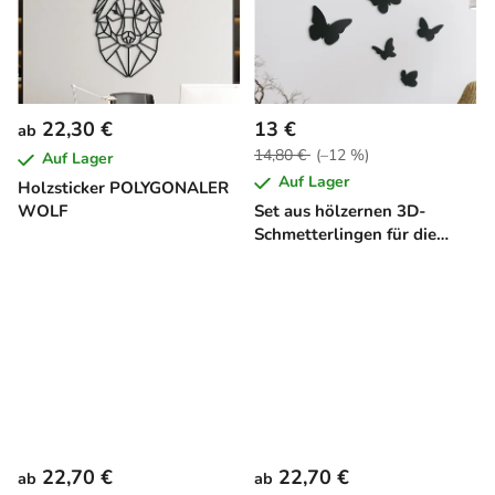
22,30 €
13 €
ab
14,80 €
(–12 %)
Auf Lager
Auf Lager
Holzsticker POLYGONALER
WOLF
Set aus hölzernen 3D-
Schmetterlingen für die
Wand (7 Stück)
22,70 €
22,70 €
ab
ab