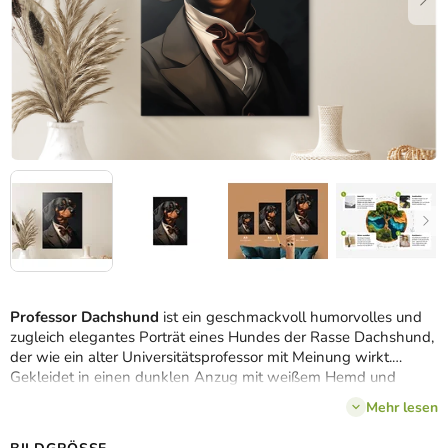
Professor Dachshund
ist ein geschmackvoll humorvolles und
zugleich elegantes Porträt eines Hundes der Rasse Dachshund,
der wie ein alter Universitätsprofessor mit Meinung wirkt.
Gekleidet in einen dunklen Anzug mit weißem Hemd und
burgunderrotem Fliege, mit runder Brille auf der Nase, strahlt er
Mehr lesen
Weisheit, Ruhe und einen Hauch von Exzentrik aus. Die
realistische Darstellung des Fells und des Gesichtsausdrucks im