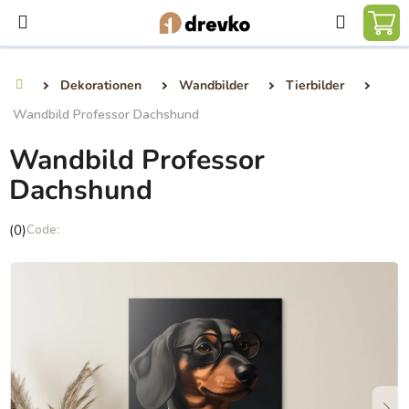
Zum
Suchen
Inhalt
WA
springen
Dekorationen
Wandbilder
Tierbilder
Startseite
Wandbild Professor Dachshund
Wandbild Professor
Dachshund
Die
(0)
durchschnittliche
Produktbewertung
ist
0,0
von
5
Sternen.