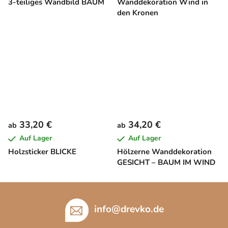
3-teiliges Wandbild BAUM
Wanddekoration Wind in
den Kronen
33,20 €
34,20 €
ab
ab
Auf Lager
Auf Lager
Holzsticker BLICKE
Hölzerne Wanddekoration
GESICHT – BAUM IM WIND
F
u
info
@
drevko.de
ß
z