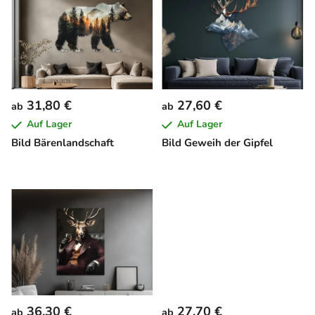
i
s
t
e
d
e
31,80 €
27,60 €
ab
ab
r
Auf Lager
Auf Lager
P
Bild Bärenlandschaft
Bild Geweih der Gipfel
r
o
d
u
k
t
e
36,30 €
27,70 €
ab
ab