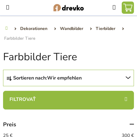
Zum
Suchen
Inhalt
WA
springen
Dekorationen
Wandbilder
Tierbilder
Startseite
Farbbilder Tiere
Farbbilder Tiere
P
Sortieren nach:
Wir empfehlen
r
o
d
u
k
t
Preis
s
o
25
€
300
€