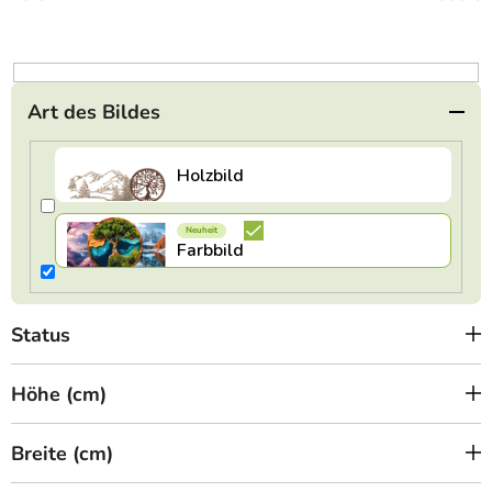
r
t
i
e
Art des Bildes
r
u
n
g
Status
Höhe (cm)
Breite (cm)