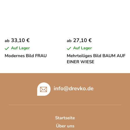
33,10 €
27,10 €
ab
ab
Auf Lager
Auf Lager
Modernes Bild FRAU
Mehrteiliges Bild BAUM AUF
EINER WIESE
F
u
info
@
drevko.de
ß
z
e
i
Startseite
l
Über uns
e