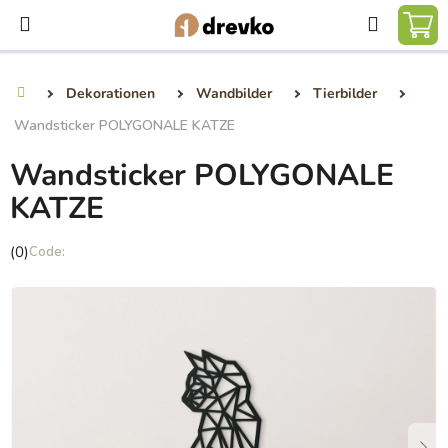
Zum
Suchen
Inhalt
WA
springen
Dekorationen
Wandbilder
Tierbilder
Startseite
Wandsticker POLYGONALE KATZE
Wandsticker POLYGONALE
KATZE
Die
(0)
durchschnittliche
Produktbewertung
ist
0,0
von
5
Sternen.