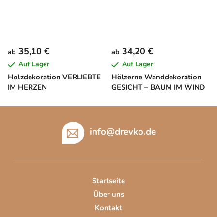
35,10 €
34,20 €
ab
ab
Auf Lager
Auf Lager
Holzdekoration VERLIEBTE
Hölzerne Wanddekoration
IM HERZEN
GESICHT – BAUM IM WIND
F
u
info
@
drevko.de
ß
z
e
i
Startseite
l
Über uns
e
Kontakt