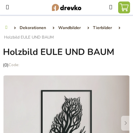
Zum
Suchen
Inhalt
WA
springen
Dekorationen
Wandbilder
Tierbilder
Startseite
Holzbild EULE UND BAUM
Holzbild EULE UND BAUM
Die
(0)
durchschnittliche
Produktbewertung
ist
0,0
von
5
Sternen.