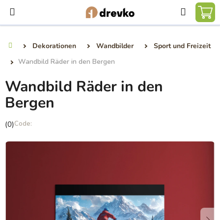
Zum
Suchen
Inhalt
WA
springen
Dekorationen
Wandbilder
Sport und Freizeit
Startseite
Wandbild Räder in den Bergen
Wandbild Räder in den
Bergen
Die
(0)
durchschnittliche
Produktbewertung
ist
0,0
von
5
Sternen.