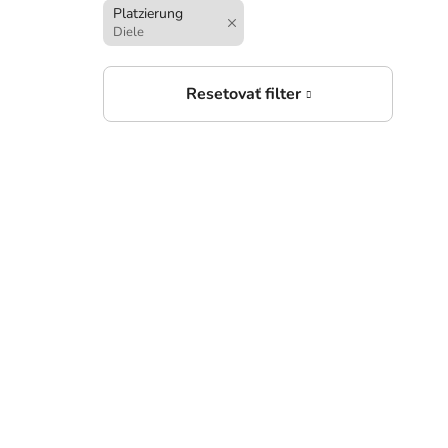
2
ab
Platzierung
Diele
Bild
2
ab
Hol