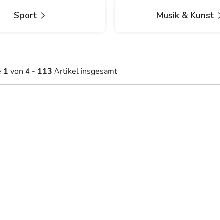
Sport
Musik & Kunst
e
1
von
4
-
113
Artikel insgesamt
1,50 €
42,10 €
Auf Lager
Auf Lager
ab