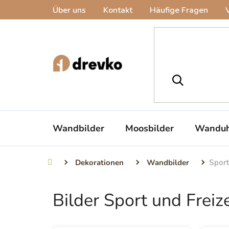
Zum
Über uns
Kontakt
Häufige Fragen
Inhalt
springen
Wandbilder
Moosbilder
Wanduh
Dekorationen
Wandbilder
Sport
Startseite
Bilder Sport und Freize