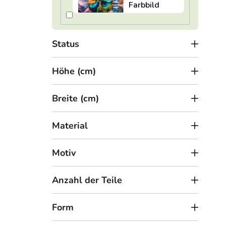
o
Holz
d
u
Status
k
t
Höhe (cm)
e
Breite (cm)
Material
3
ab
Motiv
Mehr
Anzahl der Teile
Form