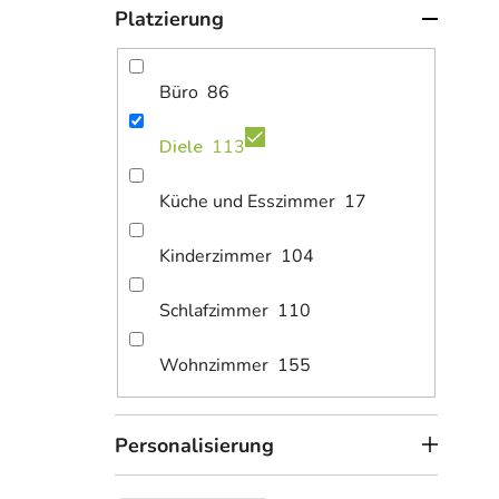
Platzierung
Büro
86
Diele
113
4
ab
Küche und Esszimmer
17
Welt
Kinderzimmer
104
Schlafzimmer
110
Wohnzimmer
155
Personalisierung