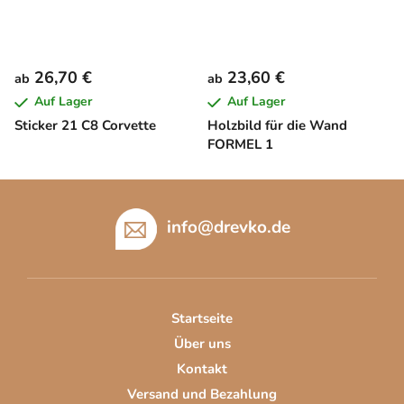
26,70 €
23,60 €
ab
ab
Auf Lager
Auf Lager
Sticker 21 C8 Corvette
Holzbild für die Wand
FORMEL 1
F
u
info
@
drevko.de
ß
z
e
i
Startseite
l
Über uns
e
Kontakt
Versand und Bezahlung