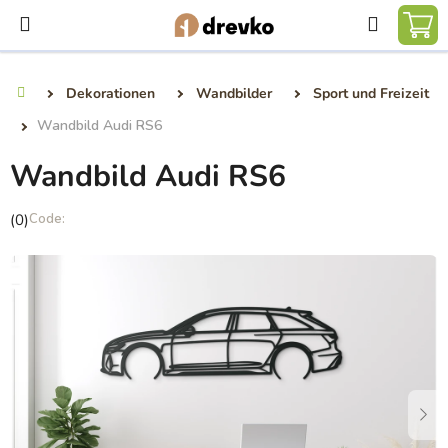
Zum
Suchen
Inhalt
WA
springen
Dekorationen
Wandbilder
Sport und Freizeit
Startseite
Wandbild Audi RS6
Wandbild Audi RS6
Die
(0)
durchschnittliche
Produktbewertung
ist
0,0
von
5
Sternen.