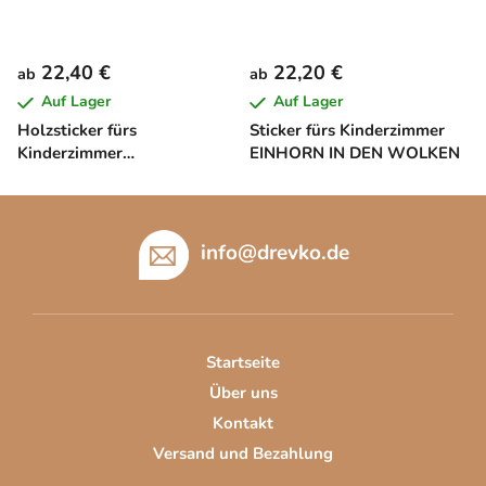
22,40 €
22,20 €
ab
ab
Auf Lager
Auf Lager
Holzsticker fürs
Sticker fürs Kinderzimmer
Kinderzimmer
EINHORN IN DEN WOLKEN
GIRAFFENFAMILIE
F
u
info
@
drevko.de
ß
z
e
i
Startseite
l
Über uns
e
Kontakt
Versand und Bezahlung