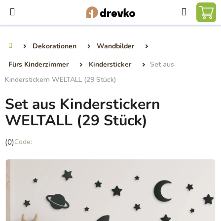
Zum
Suchen
Inhalt
WA
springen
Dekorationen
Wandbilder
Startseite
Fürs Kinderzimmer
Kindersticker
Set aus
Kinderstickern WELTALL (29 Stück)
Set aus Kinderstickern
WELTALL (29 Stück)
Die
(0)
durchschnittliche
Produktbewertung
ist
0,0
von
5
Sternen.