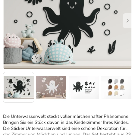
Sternen.
Die Unterwasserwelt steckt voller märchenhafter Phänomene.
Bringen Sie ein Stück davon in das Kinderzimmer Ihres Kindes.
Die Sticker Unterwasserwelt sind eine schöne Dekoration für
das Zimmer von Mädchen und Jungen.
Das Set besteht aus 23