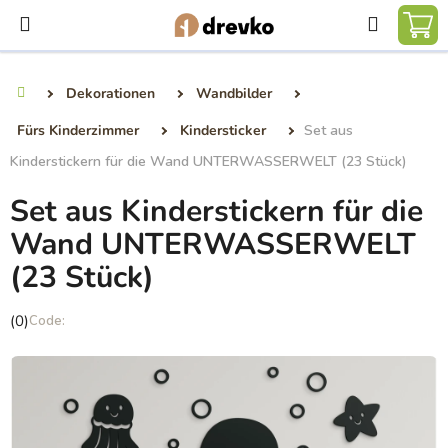
Zum
Suchen
Inhalt
WA
springen
Dekorationen
Wandbilder
Startseite
Fürs Kinderzimmer
Kindersticker
Set aus
Kinderstickern für die Wand UNTERWASSERWELT (23 Stück)
Set aus Kinderstickern für die
Wand UNTERWASSERWELT
(23 Stück)
Die
(0)
durchschnittliche
Produktbewertung
ist
0,0
von
5