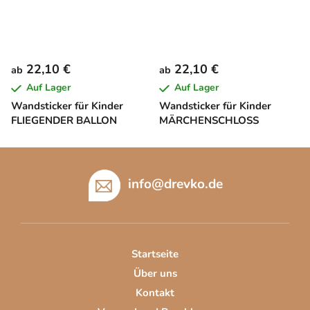
22,10 €
22,10 €
ab
ab
Auf Lager
Auf Lager
Wandsticker für Kinder
Wandsticker für Kinder
FLIEGENDER BALLON
MÄRCHENSCHLOSS
F
u
info
@
drevko.de
ß
z
e
i
Startseite
l
Über uns
e
Kontakt