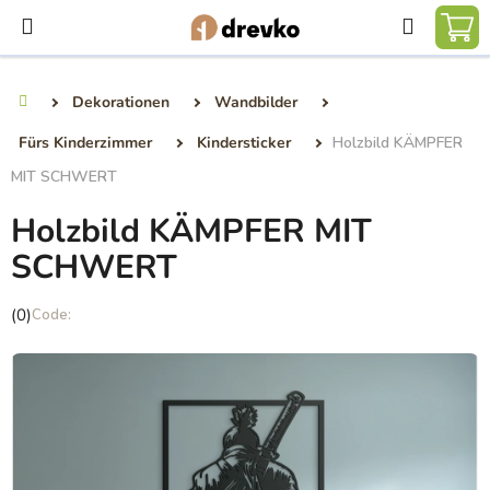
Zum
Suchen
Inhalt
WA
springen
Dekorationen
Wandbilder
Startseite
Fürs Kinderzimmer
Kindersticker
Holzbild KÄMPFER
MIT SCHWERT
Holzbild KÄMPFER MIT
SCHWERT
Die
(0)
durchschnittliche
Produktbewertung
ist
0,0
von
5
Sternen.