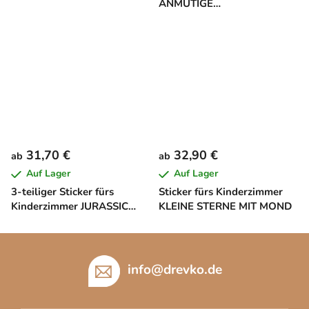
ANMUTIGE
PRIMABALLERINA
31,70 €
32,90 €
ab
ab
Auf Lager
Auf Lager
3-teiliger Sticker fürs
Sticker fürs Kinderzimmer
Kinderzimmer JURASSIC
KLEINE STERNE MIT MOND
WORLD
F
u
info
@
drevko.de
ß
z