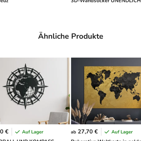
euz
3D-Wandsticker UNENDLICH
Ähnliche Produkte
0 €
27,70 €
Auf Lager
Auf Lager
ab