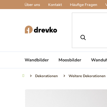
Zum
Über uns
Kontakt
Häufige Fragen
Inhalt
springen
Wandbilder
Moosbilder
Wanduh
Dekorationen
Weitere Dekorationen
Startseite