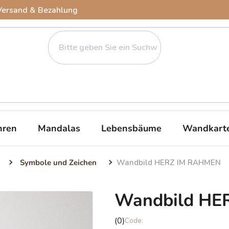
Versand & Bezahlung
ren
Mandalas
Lebensbäume
Wandkart
Symbole und Zeichen
Wandbild HERZ IM RAHMEN
Wandbild HE
Die
(0)