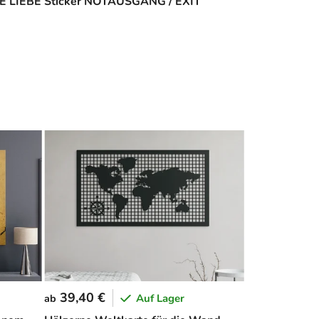
E LIEBE
Sticker NOTAUSGANG / EXIT
39,40 €
Auf Lager
ab