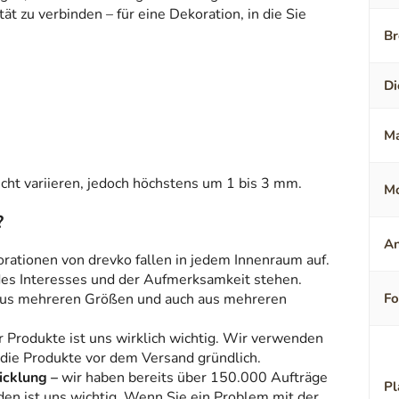
t zu verbinden – für eine Dekoration, in die Sie
Br
Di
Ma
ht variieren, jedoch höchstens um 1 bis 3 mm.
Mo
?
An
orationen von drevko fallen in jedem Innenraum auf.
 des Interesses und der Aufmerksamkeit stehen.
aus mehreren Größen und auch aus mehreren
F
r Produkte ist uns wirklich wichtig. Wir verwenden
 die Produkte vor dem Versand gründlich.
icklung –
wir haben bereits über 150.000 Aufträge
Pl
den ist uns wichtig. Wenn Sie ein Problem mit der