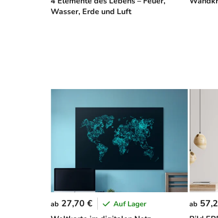
4 Elemente des Lebens – Feuer,
Wandkr
Wasser, Erde und Luft
27,70 €
57,2
Auf Lager
ab
ab