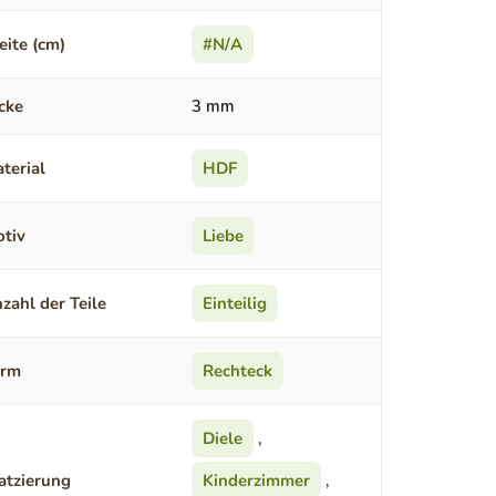
eite (cm)
#N/A
cke
3 mm
terial
HDF
tiv
Liebe
zahl der Teile
Einteilig
orm
Rechteck
Diele
,
atzierung
Kinderzimmer
,