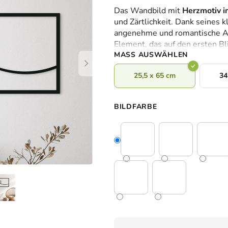
durchschnittliche
Das Wandbild mit
Herzmotiv 
Produktbewertung
und Zärtlichkeit. Dank seines 
ist
angenehme und romantische At
0,0
Element, das auf den ersten Bli
von
MASS AUSWÄHLEN
5
Sternen.
25,5 x 65 cm
34
BILDFARBE