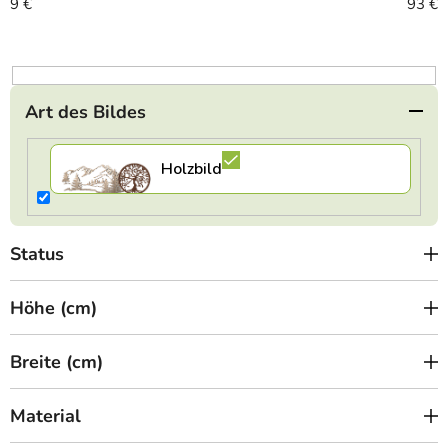
o
9
€
93
€
r
t
i
e
Art des Bildes
r
u
n
g
Status
Höhe (cm)
Breite (cm)
Material