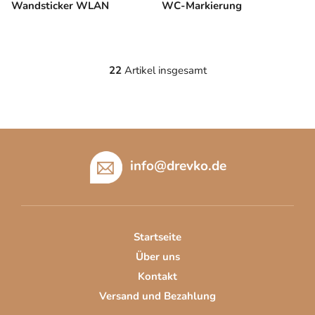
Wandsticker WLAN
WC-Markierung
22
Artikel insgesamt
S
t
e
u
F
e
u
r
info
@
drevko.de
e
ß
l
z
e
e
m
i
e
Startseite
l
n
Über uns
t
e
e
Kontakt
d
Versand und Bezahlung
e