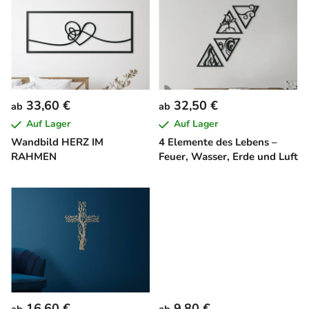
i
s
t
e
d
e
33,60 €
32,50 €
ab
ab
r
Auf Lager
Auf Lager
P
Wandbild HERZ IM
4 Elemente des Lebens –
r
RAHMEN
Feuer, Wasser, Erde und Luft
o
d
u
k
t
e
16,60 €
9,80 €
ab
ab