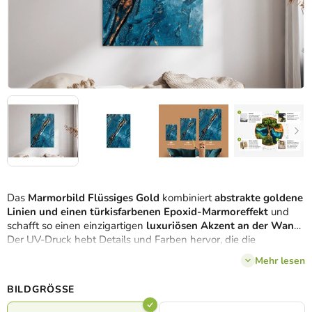
Das
Marmorbild Flüssiges Gold
kombiniert
abstrakte goldene
Linien und einen türkisfarbenen Epoxid-Marmoreffekt
und
schafft so einen einzigartigen
luxuriösen Akzent an der Wand
.
Der UV-Druck hebt Details und Farben hervor, die die
Marmoroberfläche originalgetreu imitieren. Es ist ein
modernes
Mehr lesen
und elegantes Accessoire
, das dem Raum Helligkeit, Dynamik
und stilvollen Charakter verleiht.
Die ideale Wahl für
BILDGRÖSSE
Liebhaber von Minimalismus und Luxus.