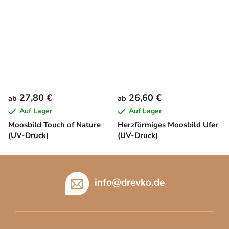
27,80 €
26,60 €
ab
ab
Auf Lager
Auf Lager
Moosbild Touch of Nature
Herzförmiges Moosbild Ufer
(UV-Druck)
(UV-Druck)
F
u
info
@
drevko.de
ß
z
e
i