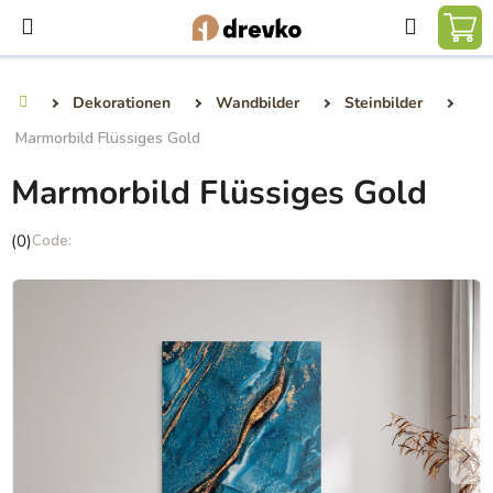
Zum
Suchen
Inhalt
WA
springen
Dekorationen
Wandbilder
Steinbilder
Startseite
Marmorbild Flüssiges Gold
Marmorbild Flüssiges Gold
Die
(0)
durchschnittliche
Produktbewertung
ist
0,0
von
5
Sternen.