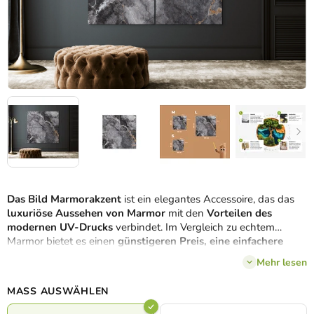
Das Bild Marmorakzent
ist ein elegantes Accessoire, das das
luxuriöse Aussehen von Marmor
mit den
Vorteilen des
modernen UV-Drucks
verbindet. Im Vergleich zu echtem
Marmor bietet es einen
günstigeren Preis, eine einfachere
Montage und keinerlei Wartungsaufwand
, wirkt aber
Mehr lesen
dennoch ebenso
hochwertig und stilvoll
. Schwarze und graue
Töne mit sandfarbenen Details sorgen für einen
MASS AUSWÄHLEN
kontrastreichen, modernen Effekt
, der jedes Ambiente
bereichert. Gönnen Sie sich einen
Hauch von Eleganz und