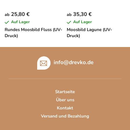
25,80 €
35,30 €
ab
ab
Auf Lager
Auf Lager
Rundes Moosbild Fluss (UV-
Moosbild Lagune (UV-
Druck)
Druck)
F
u
info
@
drevko.de
ß
z
e
i
Startseite
l
Über uns
e
Kontakt
Versand und Bezahlung