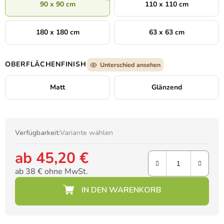
90 x 90 cm
110 x 110 cm
dauerhafter Schönheit
– ein Bild, das lange hält und nie aus
der Mode kommt.
180 x 180 cm
63 x 63 cm
OBERFLÄCHENFINISH
Unterschied ansehen
Matt
Glänzend
Verfügbarkeit:
Variante wählen
ab
45,20 €
ab
38 €
ohne MwSt.
Verkaufspreis: