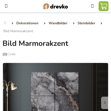
Zum
Suchen
Inhalt
WA
springen
Dekorationen
Wandbilder
Steinbilder
Startseite
Bild Marmorakzent
Bild Marmorakzent
Die
(0)
durchschnittliche
Produktbewertung
ist
0,0
von
5
Sternen.