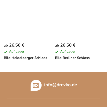
26,50 €
26,50 €
ab
ab
Auf Lager
Auf Lager
Bild Heidelberger Schloss
Bild Berliner Schloss
F
u
info
@
drevko.de
ß
z
e
i