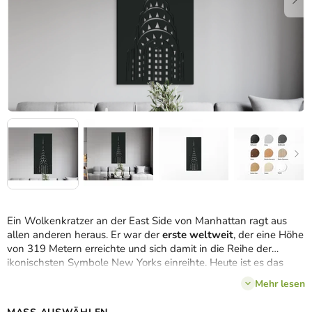
Ein Wolkenkratzer an der East Side von Manhattan ragt aus
allen anderen heraus. Er war der
erste weltweit
, der eine Höhe
von 319 Metern erreichte und sich damit in die Reihe der
ikonischsten Symbole New Yorks einreihte. Heute ist es das
zwölfthöchste Gebäude der Stadt und dank seines
spitzen Art-
Mehr lesen
déco-Stahlbogenturms
in der Skyline leicht zu erkennen. Das
Holzbild des Chrysler Buildings, das es in
3 Größen
und
8