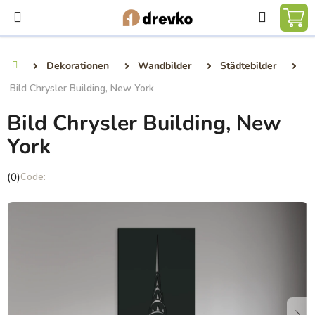
Zum
Suchen
Inhalt
WA
springen
Dekorationen
Wandbilder
Städtebilder
Startseite
Bild Chrysler Building, New York
Bild Chrysler Building, New
York
Die
(0)
durchschnittliche
Produktbewertung
ist
0,0
von
5
Sternen.