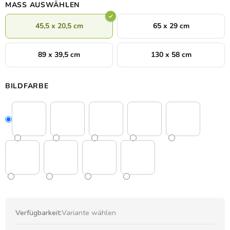
MASS AUSWÄHLEN
nicht fehlen darf, fängt das Holzbild der Freiheitsstatue ihre
majestätische Silhouette in
3 Größen
und
8 Dekoren
ein.
45,5 x 20,5 cm
65 x 29 cm
89 x 39,5 cm
130 x 58 cm
BILDFARBE
Verfügbarkeit:
Variante wählen