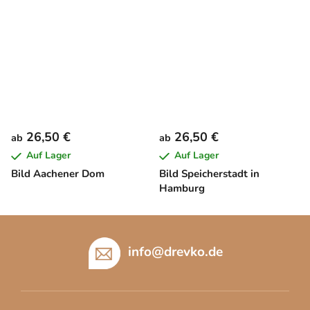
26,50 €
26,50 €
ab
ab
Auf Lager
Auf Lager
Bild Aachener Dom
Bild Speicherstadt in
Hamburg
F
u
info
@
drevko.de
ß
z
e