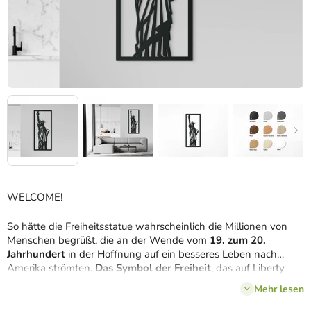
WELCOME!
So hätte die Freiheitsstatue wahrscheinlich die Millionen von
Menschen begrüßt, die an der Wende vom
19. zum 20.
Jahrhundert
in der Hoffnung auf ein besseres Leben nach
Amerika strömten.
Das Symbol der Freiheit
, das auf Liberty
Island thront, ist auch heute noch ein Wahrzeichen und die
Mehr lesen
berühmteste
Attraktion von New York City
. Da wir
beschlossen haben, dass sie unter den Wahrzeichen der Welt