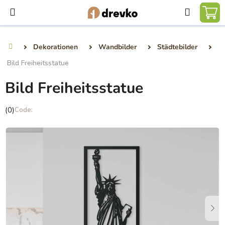
Zum
Suchen
Inhalt
WA
springen
Dekorationen
Wandbilder
Städtebilder
Startseite
Bild Freiheitsstatue
Bild Freiheitsstatue
Die
(0)
durchschnittliche
Produktbewertung
ist
0,0
von
5
Sternen.