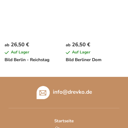
26,50 €
26,50 €
ab
ab
Auf Lager
Auf Lager
Bild Berlin - Reichstag
Bild Berliner Dom
F
u
info
@
drevko.de
ß
z
e
i
Startseite
l