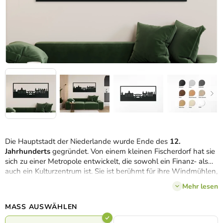
Die Hauptstadt der Niederlande wurde Ende des
12.
Jahrhunderts
gegründet. Von einem kleinen Fischerdorf hat sie
sich zu einer Metropole entwickelt, die sowohl ein Finanz- als
auch ein Kulturzentrum ist. Sie ist berühmt für ihre Windmühlen,
bunten Tulpen, zahlreichen Grachten, Fahrräder und ihr
Mehr lesen
Nachtleben.
Die typischen
Symbole
und auch etwas von der
historischen Architektur der Stadt sind in diesem Holzpanorama
MASS AUSWÄHLEN
dauerhaft verewigt worden. Das Amsterdam-Bild kann Ihre
Einrichtung
in 3 Größen und vielen Farbvarianten
dekorieren.