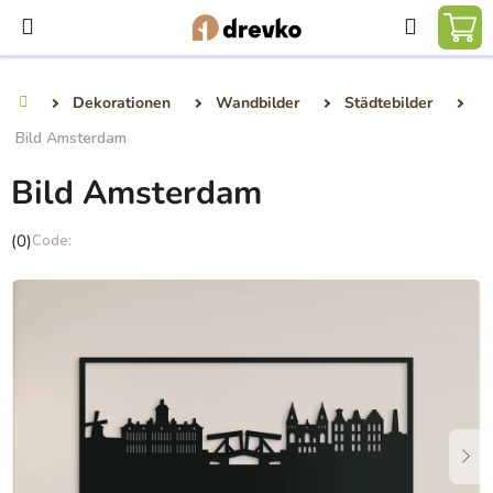
Zum
Suchen
Inhalt
WA
springen
Dekorationen
Wandbilder
Städtebilder
Startseite
Bild Amsterdam
Bild Amsterdam
Die
(0)
durchschnittliche
Produktbewertung
ist
0,0
von
5
Sternen.