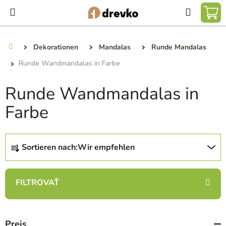
Zum
Suchen
Inhalt
WA
springen
Dekorationen
Mandalas
Runde Mandalas
Startseite
Runde Wandmandalas in Farbe
Runde Wandmandalas in
Farbe
P
Sortieren nach:
Wir empfehlen
r
o
d
u
k
t
Preis