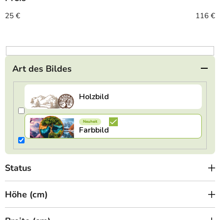
s
o
25
€
116
€
r
t
i
e
Art des Bildes
r
u
n
g
Status
Höhe (cm)