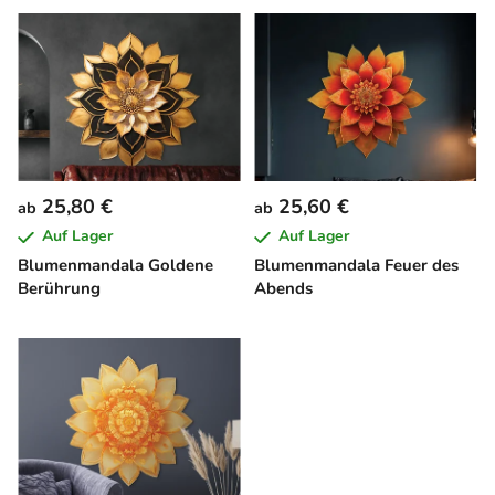
L
i
s
t
e
d
e
25,80 €
25,60 €
ab
ab
r
Auf Lager
Auf Lager
P
Blumenmandala Goldene
Blumenmandala Feuer des
r
Berührung
Abends
o
d
u
k
t
e