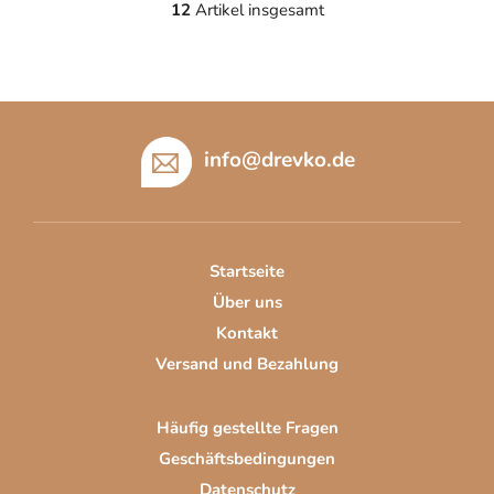
12
Artikel insgesamt
S
t
e
u
F
e
u
r
info
@
drevko.de
e
ß
l
z
e
e
m
i
e
Startseite
l
n
Über uns
t
e
e
Kontakt
d
Versand und Bezahlung
e
r
Häufig gestellte Fragen
L
i
Geschäftsbedingungen
s
Datenschutz