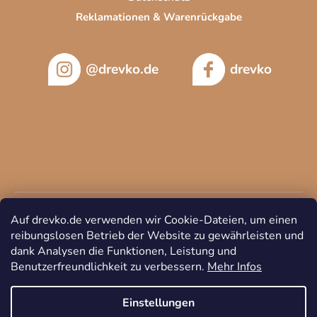
t
Reklamationen & Warenrückgabe
e
@drevko.de
drevko
Auf drevko.de verwenden wir Cookie-Dateien, um einen
reibungslosen Betrieb der Website zu gewährleisten und
dank Analysen die Funktionen, Leistung und
Benutzerfreundlichkeit zu verbessern.
Mehr Infos
Copyright 2026
DREVKO
. Alle Rechte vorbehalten.
Cookie-
Einstellungen ändern
Einstellungen