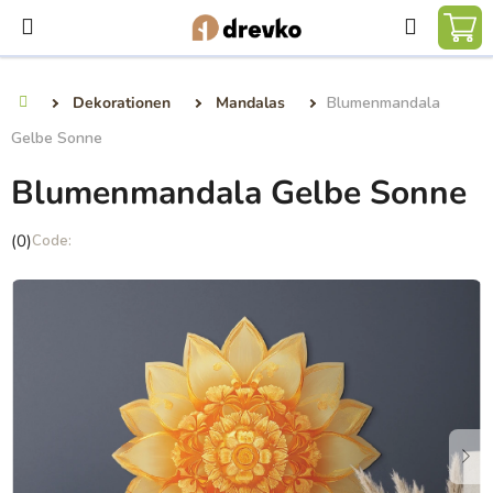
Zum
Suchen
Inhalt
WA
springen
Dekorationen
Mandalas
Blumenmandala
Startseite
Gelbe Sonne
Blumenmandala Gelbe Sonne
Die
(0)
durchschnittliche
Produktbewertung
ist
0,0
von
5
Sternen.