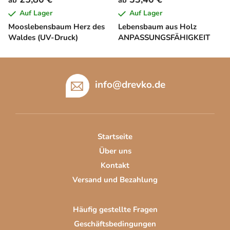
Auf Lager
Auf Lager
Mooslebensbaum Herz des
Lebensbaum aus Holz
Waldes (UV-Druck)
ANPASSUNGSFÄHIGKEIT
F
u
info
@
drevko.de
ß
z
e
i
Startseite
l
Über uns
e
Kontakt
Versand und Bezahlung
Häufig gestellte Fragen
Geschäftsbedingungen