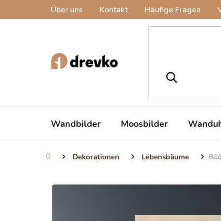
Zum
Über uns
Kontakt
Häufige Fragen
Inhalt
springen
Wandbilder
Moosbilder
Wanduh
Dekorationen
Lebensbäume
Bil
Startseite