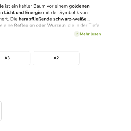
le
ist ein kahler Baum vor einem
goldenen
on
Licht und Energie
mit der Symbolik von
nert. Die
herabfließende schwarz-weiße
ie eine
Reflexion oder Wurzeln
, die in der Tiefe
ngt
Ruhe und symbolische Tiefe
in jeden
Mehr lesen
A3
A2