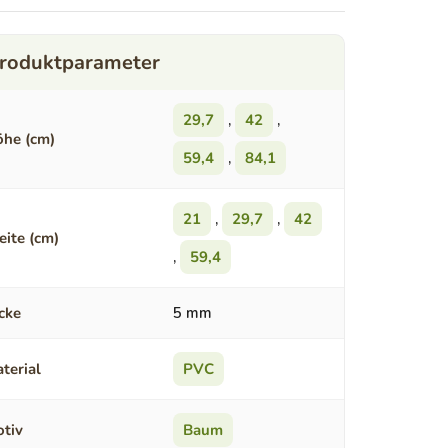
29,7
,
42
,
he (cm)
59,4
,
84,1
21
,
29,7
,
42
eite (cm)
,
59,4
cke
5 mm
terial
PVC
tiv
Baum