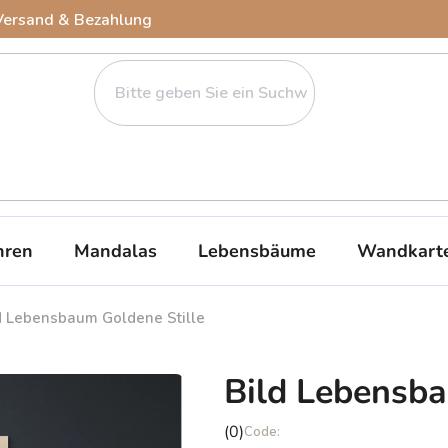
Versand & Bezahlung
ren
Mandalas
Lebensbäume
Wandkart
d Lebensbaum Goldene Stille
Bild Lebensba
Die
(0)