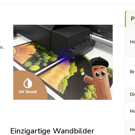
-
Hö
n.
Br
Di
Ma
Einzigartige Wandbilder
Mo