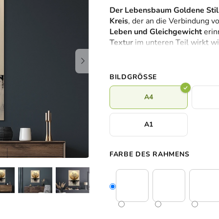
durchschnittliche
Der Lebensbaum Goldene Stil
Produktbewertung
Kreis
, der an die Verbindung v
ist
Leben und Gleichgewicht
erin
0,0
Textur
im unteren Teil wirkt w
von
verschwinden. Dieses Bild bri
5
modernen Raum.
Sternen.
BILDGRÖSSE
A4
A1
FARBE DES RAHMENS