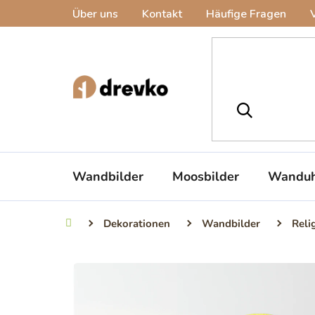
Zum
Über uns
Kontakt
Häufige Fragen
Inhalt
springen
Wandbilder
Moosbilder
Wanduh
Dekorationen
Wandbilder
Reli
Startseite