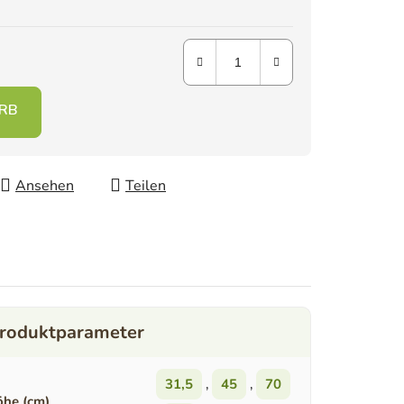
Ansehen
Teilen
31,5
,
45
,
70
he (cm)