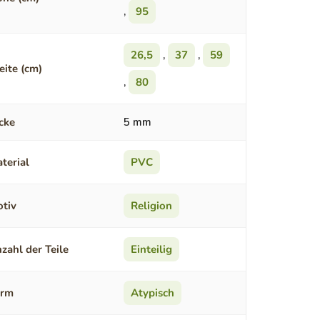
,
95
26,5
,
37
,
59
eite (cm)
,
80
cke
5 mm
terial
PVC
tiv
Religion
zahl der Teile
Einteilig
orm
Atypisch