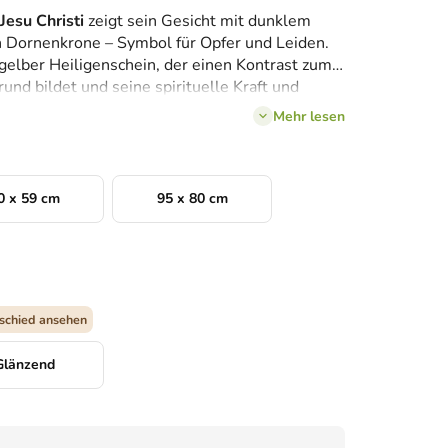
Jesu Christi
zeigt sein Gesicht mit dunklem
n Dornenkrone – Symbol für Opfer und Leiden.
 gelber Heiligenschein, der einen Kontrast zum
und bildet und seine spirituelle Kraft und
Das Werk konzentriert sich auf den
Mehr lesen
amit die innere
Tiefe und die Botschaft der
0 x 59 cm
95 x 80 cm
schied ansehen
Glänzend