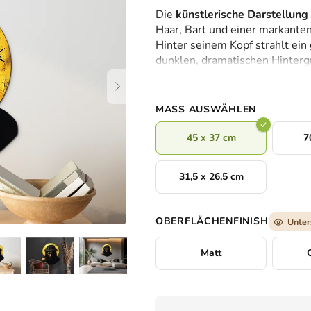
durchschnittliche
Die
künstlerische Darstellung 
Produktbewertung
Haar, Bart und einer markante
ist
Hinter seinem Kopf strahlt ein
0,0
dunklen, dramatischen Hintergr
von
Einzigartigkeit unterstreicht. 
5
Gesichtsausdruck und betont d
Sternen.
Erlösung
.
MASS AUSWÄHLEN
45 x 37 cm
7
31,5 x 26,5 cm
OBERFLÄCHENFINISH
Unter
Matt