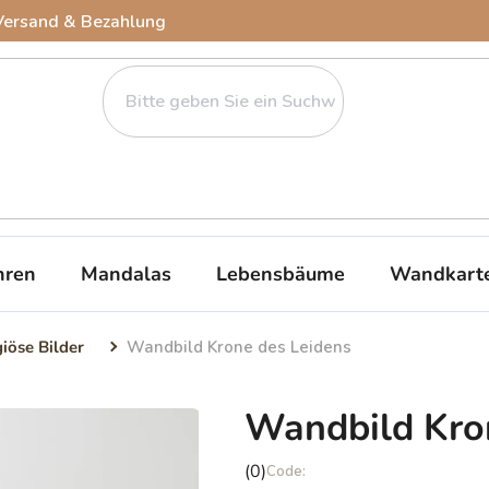
Versand & Bezahlung
ren
Mandalas
Lebensbäume
Wandkart
giöse Bilder
Wandbild Krone des Leidens
Wandbild Kro
Die
(0)