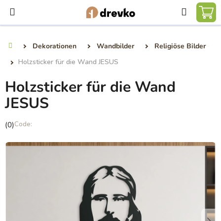
Zum
Suchen
Inhalt
WA
springen
Dekorationen
Wandbilder
Religiöse Bilder
Startseite
Holzsticker für die Wand JESUS
Holzsticker für die Wand
JESUS
Die
(0)
durchschnittliche
Produktbewertung
ist
0,0
von
5
Sternen.