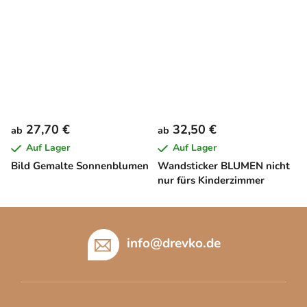
27,70 €
32,50 €
ab
ab
Auf Lager
Auf Lager
Bild Gemalte Sonnenblumen
Wandsticker BLUMEN nicht
nur fürs Kinderzimmer
F
u
info
@
drevko.de
ß
z
e
i