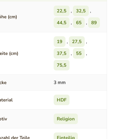
22,5
,
32,5
,
he (cm)
44,5
,
65
,
89
19
,
27,5
,
eite (cm)
37,5
,
55
,
75,5
cke
3 mm
terial
HDF
tiv
Religion
zahl der Teile
Einteilig