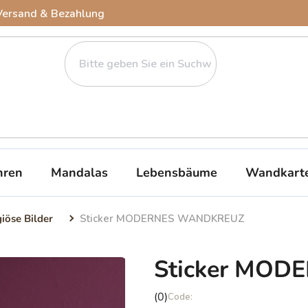
Versand & Bezahlung
ren
Mandalas
Lebensbäume
Wandkart
giöse Bilder
Sticker MODERNES WANDKREUZ
Sticker MO
Die
(0)