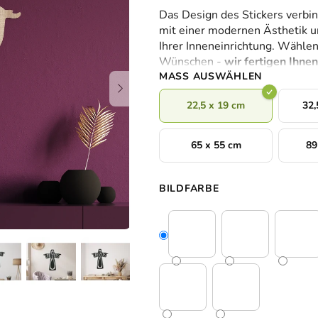
durchschnittliche
Das Design des Stickers verbi
Produktbewertung
mit einer modernen Ästhetik u
ist
Ihrer Inneneinrichtung. Wählen
0,0
Wünschen -
wir fertigen Ihne
von
MASS AUSWÄHLEN
5
Sternen.
22,5 x 19 cm
32,
65 x 55 cm
89
BILDFARBE