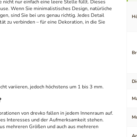
icht nur einfach eine leere Stelle füllt. Dieses
ause. Wenn Sie minimalistisches Design, natürliche
en, sind Sie bei uns genau richtig. Jedes Detail
Hö
t zu verbinden – für eine Dekoration, in die Sie
Br
Di
ht variieren, jedoch höchstens um 1 bis 3 mm.
Ma
?
orationen von drevko fallen in jedem Innenraum auf.
Mo
 des Interesses und der Aufmerksamkeit stehen.
aus mehreren Größen und auch aus mehreren
An