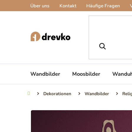
Zum
Über uns
Kontakt
Häufige Fragen
Inhalt
springen
Wandbilder
Moosbilder
Wanduh
Dekorationen
Wandbilder
Reli
Startseite