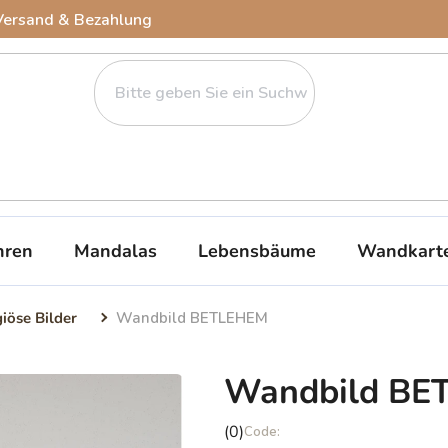
Versand & Bezahlung
ren
Mandalas
Lebensbäume
Wandkart
giöse Bilder
Wandbild BETLEHEM
Wandbild BE
Die
(0)