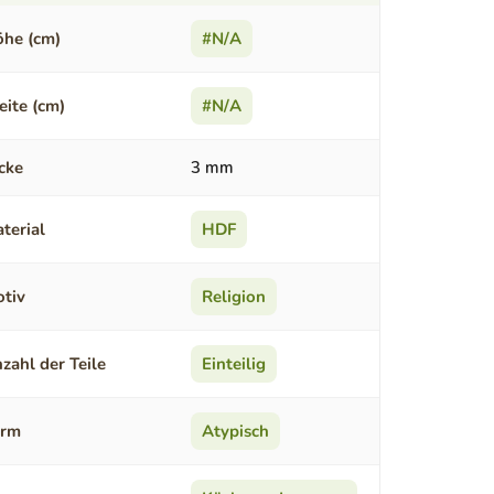
he (cm)
#N/A
eite (cm)
#N/A
cke
3 mm
terial
HDF
tiv
Religion
zahl der Teile
Einteilig
orm
Atypisch