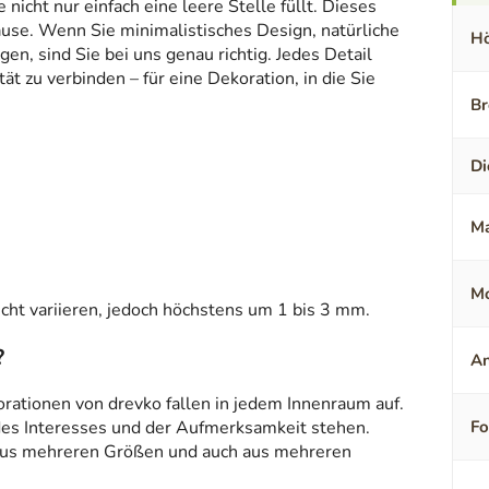
icht nur einfach eine leere Stelle füllt. Dieses
ause. Wenn Sie minimalistisches Design, natürliche
Hö
en, sind Sie bei uns genau richtig. Jedes Detail
t zu verbinden – für eine Dekoration, in die Sie
Br
Di
Ma
Mo
ht variieren, jedoch höchstens um 1 bis 3 mm.
?
An
orationen von drevko fallen in jedem Innenraum auf.
 des Interesses und der Aufmerksamkeit stehen.
F
aus mehreren Größen und auch aus mehreren