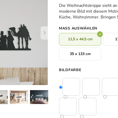
durchschnittliche
Die Weihnachtskrippe sieht an
Produktbewertung
moderne Bild mit diesem Moti
ist
Küche, Wohnzimmer. Bringen Si
0,0
von
MASS AUSWÄHLEN
5
Sternen.
11,5 x 44,5 cm
1
35 x 133 cm
BILDFARBE