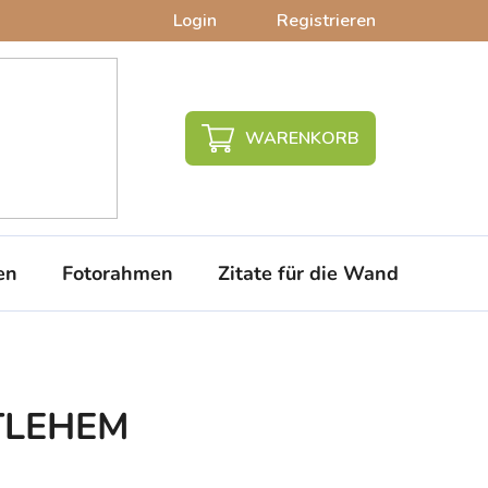
Login
Registrieren
WARENKORB
en
Fotorahmen
Zitate für die Wand
PVC-
TLEHEM