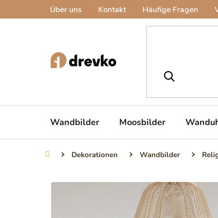
Zum
Über uns
Kontakt
Häufige Fragen
Inhalt
springen
Wandbilder
Moosbilder
Wanduh
Dekorationen
Wandbilder
Reli
Startseite