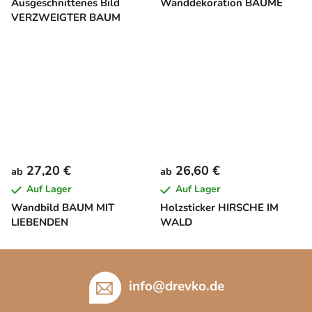
Ausgeschnittenes Bild
Wanddekoration BÄUME
VERZWEIGTER BAUM
27,20 €
26,60 €
ab
ab
Auf Lager
Auf Lager
Wandbild BAUM MIT
Holzsticker HIRSCHE IM
LIEBENDEN
WALD
F
u
info
@
drevko.de
ß
z