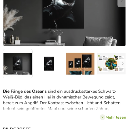
Die Fänge des Ozeans
sind ein ausdrucksstarkes Schwarz-
Weiß-Bild, das einen Hai in dynamischer Bewegung zeigt,
bereit zum Angriff. Der Kontrast zwischen Licht und Schatten
betont sein geöffnetes Maul und seine scharfen Zähne,
wodurch die Spannung und rohe Energie des Meeresräubers
Mehr lesen
zum Ausdruck kommt. Die minimalistische Farbgebung
unterstreicht die Ausdruckskraft – das Bild ist ideal für