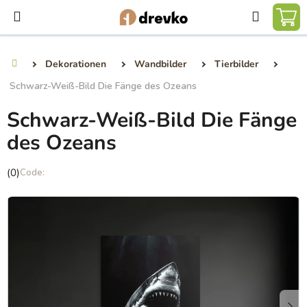
Zum
Suchen
Inhalt
WA
springen
Dekorationen
Wandbilder
Tierbilder
Startseite
Schwarz-Weiß-Bild Die Fänge des Ozeans
Schwarz-Weiß-Bild Die Fänge
des Ozeans
Die
(0)
durchschnittliche
Produktbewertung
ist
0,0
von
5
Sternen.