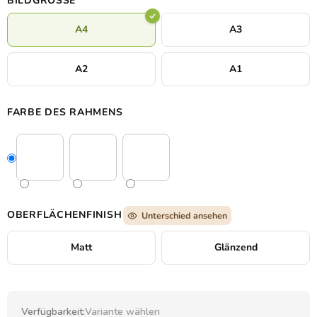
BILDGRÖSSE
Liebhaber dramatischer Motive und ausdrucksstarker moderner
Kunst.
A4
A3
A2
A1
FARBE DES RAHMENS
OBERFLÄCHENFINISH
Unterschied ansehen
Matt
Glänzend
Verfügbarkeit:
Variante wählen