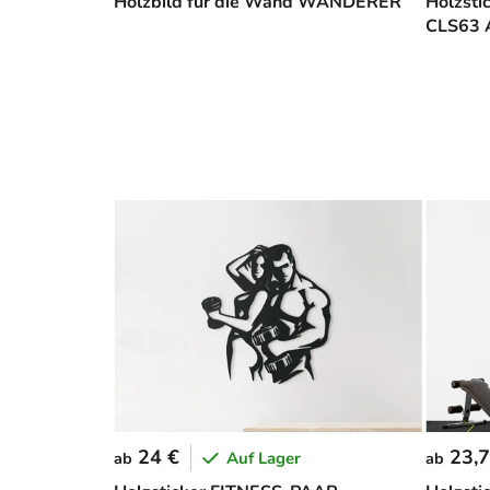
Holzbild für die Wand WANDERER
Holzsti
CLS63
24 €
23,7
Auf Lager
ab
ab