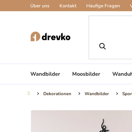
Zum
Über uns
Kontakt
Häufige Fragen
Inhalt
springen
Wandbilder
Moosbilder
Wanduh
Dekorationen
Wandbilder
Spor
Startseite