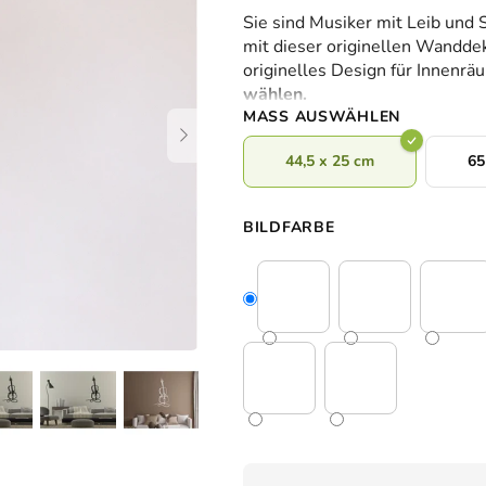
durchschnittliche
Sie sind Musiker mit Leib und 
Produktbewertung
mit dieser originellen Wanddek
ist
originelles Design für Innenr
0,0
wählen.
von
MASS AUSWÄHLEN
5
Sternen.
44,5 x 25 cm
65
BILDFARBE