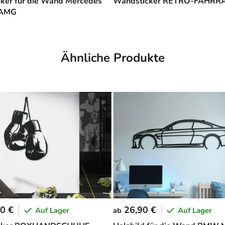
cker für die Wand Mercedes
Wandsticker RETRO-FAHRR
 AMG
Ähnliche Produkte
0 €
26,90 €
Auf Lager
Auf Lager
ab