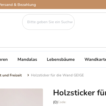
Versand & Bezahlung
ren
Mandalas
Lebensbäume
Wandkart
t und Freizeit
Holzsticker für die Wand GEIGE
Holzsticker f
Die
(0)