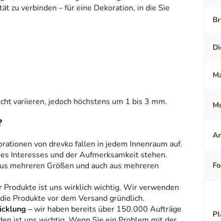
t zu verbinden – für eine Dekoration, in die Sie
Br
Di
Ma
ht variieren, jedoch höchstens um 1 bis 3 mm.
Mo
?
An
orationen von drevko fallen in jedem Innenraum auf.
 des Interesses und der Aufmerksamkeit stehen.
aus mehreren Größen und auch aus mehreren
F
r Produkte ist uns wirklich wichtig. Wir verwenden
 die Produkte vor dem Versand gründlich.
icklung –
wir haben bereits über 150.000 Aufträge
Pl
den ist uns wichtig. Wenn Sie ein Problem mit der