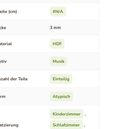
eite (cm)
#N/A
cke
3 mm
terial
HDF
tiv
Musik
zahl der Teile
Einteilig
orm
Atypisch
Kinderzimmer
,
atzierung
Schlafzimmer
,