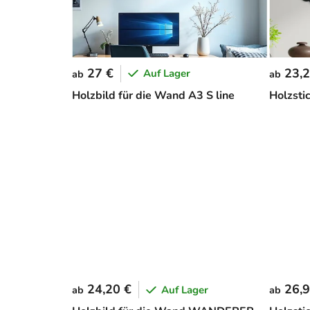
27 €
23,2
Auf Lager
ab
ab
Holzbild für die Wand A3 S line
Holzst
24,20 €
26,9
Auf Lager
ab
ab