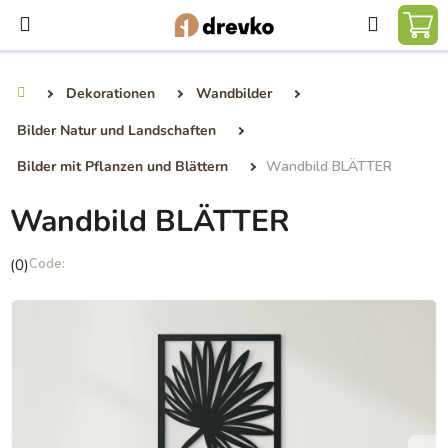
Zum
Suchen
Inhalt
WA
springen
Dekorationen
Wandbilder
Startseite
Bilder Natur und Landschaften
Bilder mit Pflanzen und Blättern
Wandbild BLÄTTER
Wandbild BLÄTTER
Die
(0)
durchschnittliche
Produktbewertung
ist
0,0
von
5
Sternen.