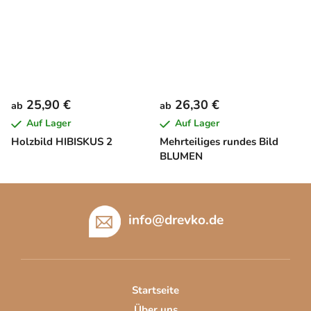
25,90 €
26,30 €
ab
ab
Auf Lager
Auf Lager
Holzbild HIBISKUS 2
Mehrteiliges rundes Bild
BLUMEN
F
u
info
@
drevko.de
ß
z
e
i
Startseite
l
Über uns