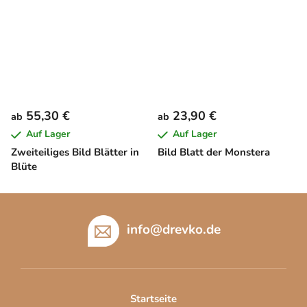
55,30 €
23,90 €
ab
ab
Auf Lager
Auf Lager
Zweiteiliges Bild Blätter in
Bild Blatt der Monstera
Blüte
F
u
info
@
drevko.de
ß
z
e
i
Startseite