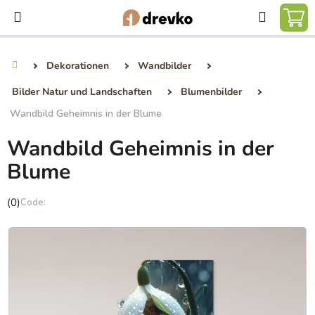
Zum
Suchen
Inhalt
WA
springen
Dekorationen
Wandbilder
Startseite
Bilder Natur und Landschaften
Blumenbilder
Wandbild Geheimnis in der Blume
Wandbild Geheimnis in der
Blume
Die
(0)
durchschnittliche
Produktbewertung
ist
0,0
von
5
Sternen.