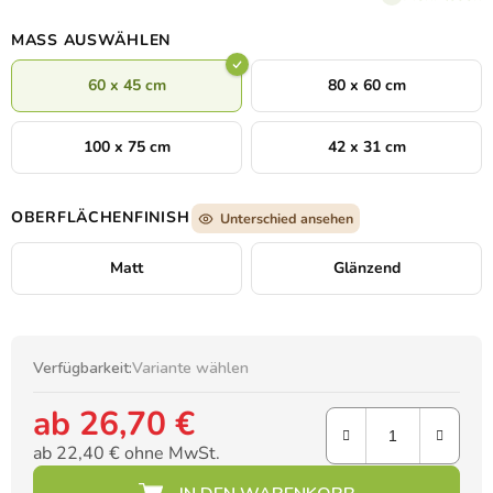
zart, verspielt und zugleich mystisch – wie eine stille
Geschichte, die in der ersten Frühlingsblume verborgen ist.
MASS AUSWÄHLEN
60 x 45 cm
80 x 60 cm
100 x 75 cm
42 x 31 cm
OBERFLÄCHENFINISH
Unterschied ansehen
Matt
Glänzend
Verfügbarkeit:
Variante wählen
ab
26,70 €
ab
22,40 €
ohne MwSt.
Verkaufspreis: