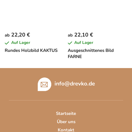
22,20 €
22,10 €
ab
ab
Auf Lager
Auf Lager
Rundes Holzbild KAKTUS
Ausgeschnittenes Bild
FARNE
F
u
info
@
drevko.de
ß
z
e
i
Startseite
l
Über uns
e
Kontakt