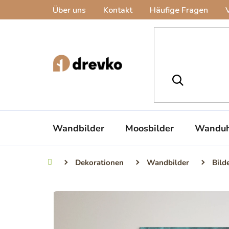
Zum
Über uns
Kontakt
Häufige Fragen
Inhalt
springen
Wandbilder
Moosbilder
Wanduh
Dekorationen
Wandbilder
Bild
Startseite