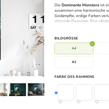
durchschnittliche
Die
Dominante Monstera
ist e
Produktbewertung
zusammen eine harmonische un
ist
Gedämpfte, erdige Farben ver
0,0
störende Elemente. Eine ideal
von
oder ein Interieur im skandinavi
5
Sternen.
BILDGRÖSSE
A4
A1
FARBE DES RAHMENS