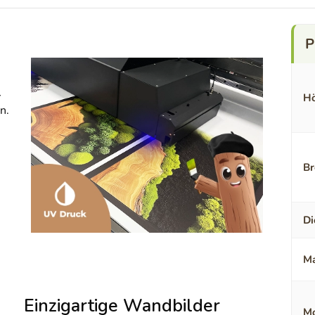
-
Hö
n.
Br
Di
Ma
Einzigartige Wandbilder
Mo