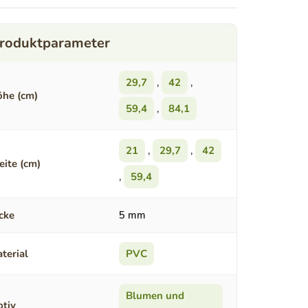
29,7
,
42
,
he (cm)
59,4
,
84,1
21
,
29,7
,
42
eite (cm)
,
59,4
cke
5 mm
terial
PVC
Blumen und
tiv