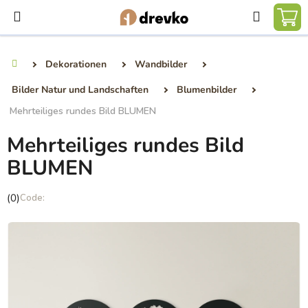
Zum
Suchen
Inhalt
WA
springen
Dekorationen
Wandbilder
Startseite
Bilder Natur und Landschaften
Blumenbilder
Mehrteiliges rundes Bild BLUMEN
Mehrteiliges rundes Bild
BLUMEN
Die
(0)
durchschnittliche
Produktbewertung
ist
0,0
von
5
Sternen.