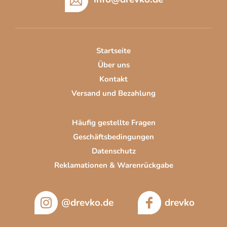
ß
z
e
i
Startseite
l
Über uns
e
Kontakt
Versand und Bezahlung
Häufig gestellte Fragen
Geschäftsbedingungen
Datenschutz
Reklamationen & Warenrückgabe
@drevko.de
drevko