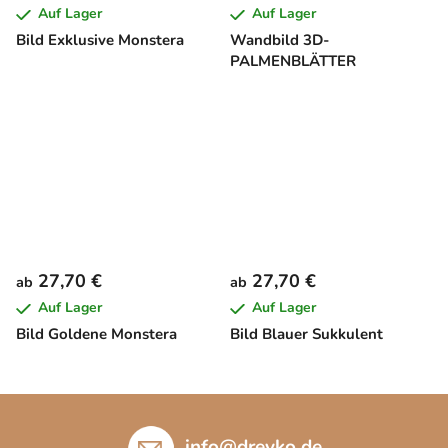
Auf Lager
Auf Lager
Bild Exklusive Monstera
Wandbild 3D-
PALMENBLÄTTER
27,70 €
27,70 €
ab
ab
Auf Lager
Auf Lager
Bild Goldene Monstera
Bild Blauer Sukkulent
F
u
info
@
drevko.de