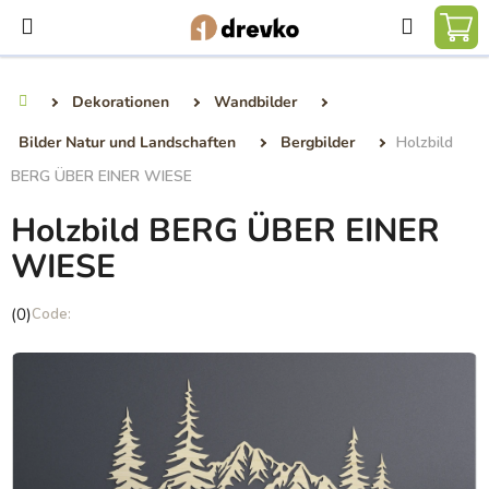
Zum
Suchen
Inhalt
WA
springen
Dekorationen
Wandbilder
Startseite
Bilder Natur und Landschaften
Bergbilder
Holzbild
BERG ÜBER EINER WIESE
Holzbild BERG ÜBER EINER
WIESE
Die
(0)
durchschnittliche
Produktbewertung
ist
0,0
von
5
Sternen.