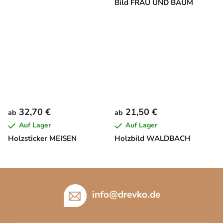
Bild FRAU UND BAUM
32,70 €
21,50 €
ab
ab
Auf Lager
Auf Lager
Holzsticker MEISEN
Holzbild WALDBACH
F
u
info
@
drevko.de
ß
z