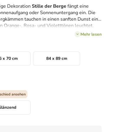
ige Dekoration
Stille der Berge
fängt eine
onnenaufgang oder Sonnenuntergang ein. Die
ergkämmen tauchen in einen sanften Dunst ein,
 Orange-, Rosa- und Violetttönen leuchtet.
umhaft
– wie eine Einladung, in die Stille der
Mehr lesen
6 x 70 cm
84 x 89 cm
schied ansehen
Glänzend