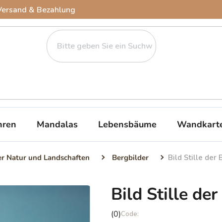
Versand & Bezahlung
ren
Mandalas
Lebensbäume
Wandkart
er Natur und Landschaften
Bergbilder
Bild Stille der
Bild Stille de
Die
(0)