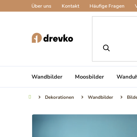
Zum
Über uns
Kontakt
Häufige Fragen
Inhalt
springen
Wandbilder
Moosbilder
Wanduh
Dekorationen
Wandbilder
Bild
Startseite