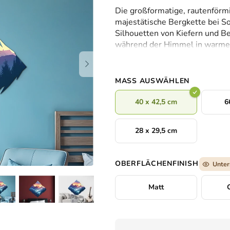
durchschnittliche
Die großformatige, rautenförm
Produktbewertung
majestätische Bergkette bei S
ist
Silhouetten von Kiefern und B
0,0
während der Himmel in warmen
von
Die Szene wirkt
ruhig und tra
5
Natur zu entfliehen.
Sternen.
MASS AUSWÄHLEN
40 x 42,5 cm
6
28 x 29,5 cm
OBERFLÄCHENFINISH
Unter
Matt