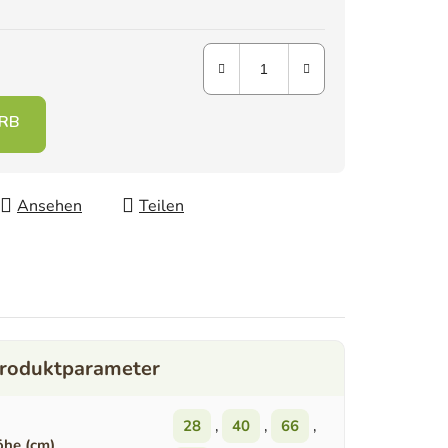
Ansehen
Teilen
28
,
40
,
66
,
he (cm)