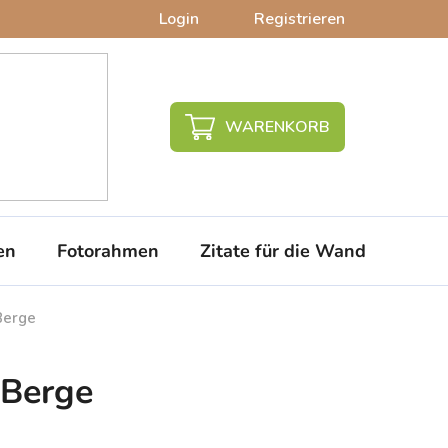
Login
Registrieren
WARENKORB
en
Fotorahmen
Zitate für die Wand
PVC-
 Berge
r Berge