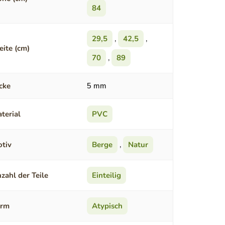
84
29,5
,
42,5
,
eite (cm)
70
,
89
cke
5 mm
terial
PVC
tiv
Berge
,
Natur
zahl der Teile
Einteilig
orm
Atypisch