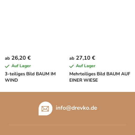
26,20 €
27,10 €
ab
ab
Auf Lager
Auf Lager
3-teiliges Bild BAUM IM
Mehrteiliges Bild BAUM AUF
WIND
EINER WIESE
F
u
info
@
drevko.de
ß
z
e
i