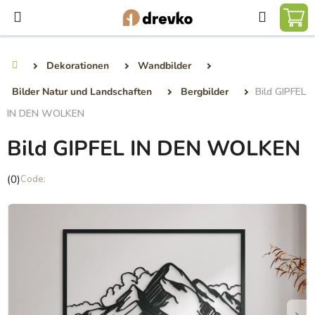
Zum
Suchen
Inhalt
WA
springen
Dekorationen
Wandbilder
Startseite
Bilder Natur und Landschaften
Bergbilder
Bild GIPFEL
IN DEN WOLKEN
Bild GIPFEL IN DEN WOLKEN
Die
(0)
durchschnittliche
Produktbewertung
ist
0,0
von
5
Sternen.