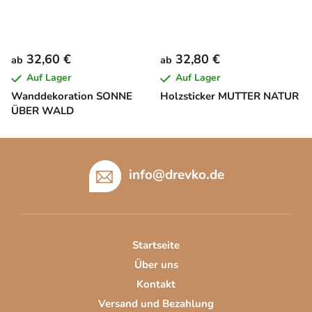
32,60 €
32,80 €
ab
ab
Auf Lager
Auf Lager
Wanddekoration SONNE
Holzsticker MUTTER NATUR
ÜBER WALD
F
u
info
@
drevko.de
ß
z
e
i
Startseite
l
Über uns
e
Kontakt
Versand und Bezahlung