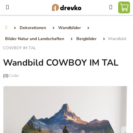
Zum
Suchen
Inhalt
WA
springen
Dekorationen
Wandbilder
Startseite
Bilder Natur und Landschaften
Bergbilder
Wandbild
COWBOY IM TAL
Wandbild COWBOY IM TAL
Die
(0)
durchschnittliche
Produktbewertung
ist
0,0
von
5
Sternen.